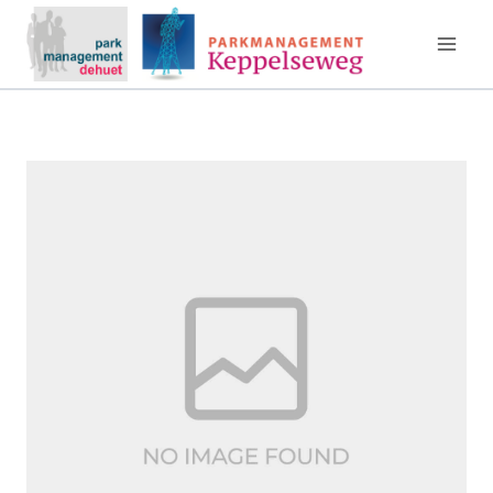
Doorgaan
naar
inhoud