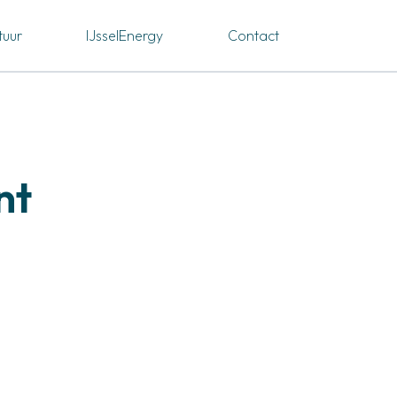
tuur
IJsselEnergy
Contact
nt