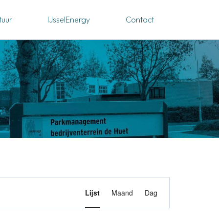
tuur
IJsselEnergy
Contact
Evenemen
 naar Evenementen
Lijst
Maand
Dag