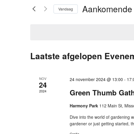
Zoeken
in.
Aankomende
Vandaag
Zoek
Selecteer
voor
en
een
Evenementen
datum.
met
keyword.
weergeven
Laatste afgelopen Evene
navigatie
NOV
24 november 2024 @ 13:00
-
17:
24
Green Thumb Gath
2024
Harmony Park
112 Main St, Miss
Dive into the world of gardening
gardener or just getting started, t
Gratis